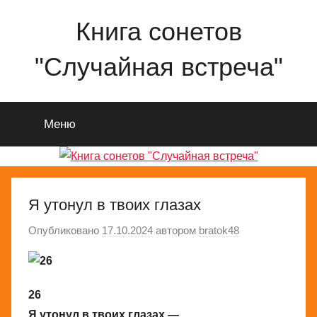
Перейти
Книга сонетов
к
содержимому
"Случайная встреча"
Сонеты
о
Меню
любви
и
жизни
Николая
Ященко
Я утонул в твоих глазах
Опубликовано
17.10.2024
автором
bratok48
26
Я утонул в твоих глазах —