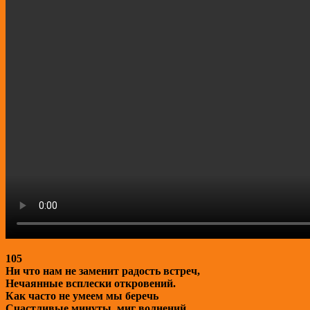
105
Ни что нам не заменит радость встреч,
Нечаянные всплески откровений.
Как часто не умеем мы беречь
Счастливые минуты, миг волнений.