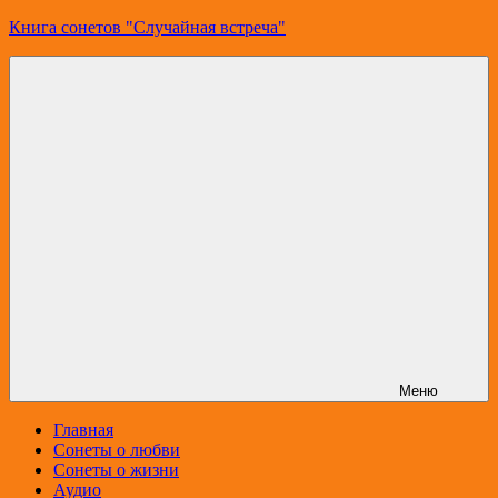
Перейти
Книга сонетов "Случайная встреча"
к
содержимому
Сонеты
о
любви
и
жизни
Николая
Ященко
Меню
Главная
Сонеты о любви
Сонеты о жизни
Аудио