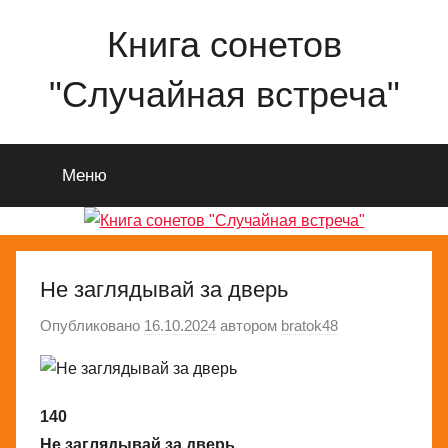
Перейти
Книга сонетов
к
содержимому
"Случайная встреча"
Сонеты
о
Меню
любви
и
жизни
Николая
Ященко
Не заглядывай за дверь
Опубликовано
16.10.2024
автором
bratok48
140
Не заглядывай за дверь,