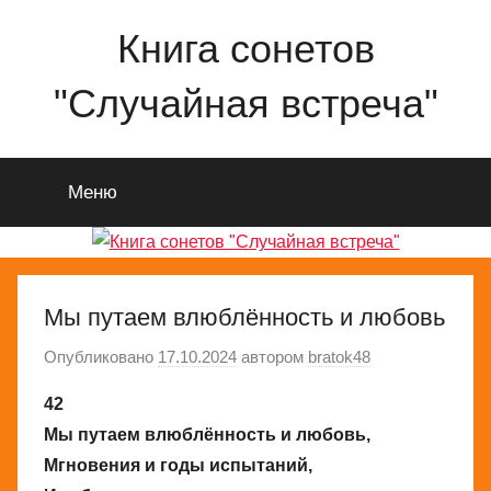
Перейти
Книга сонетов
к
содержимому
"Случайная встреча"
Сонеты
о
Меню
любви
и
жизни
Николая
Ященко
Мы путаем влюблённость и любовь
Опубликовано
17.10.2024
автором
bratok48
42
Мы путаем влюблённость и любовь,
Мгновения и годы испытаний,