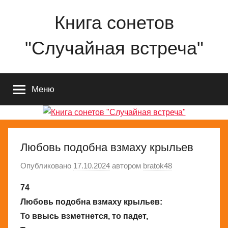
Перейти
Книга сонетов
к
содержимому
"Случайная встреча"
Сонеты
о
Меню
любви
и
жизни
Николая
Ященко
Любовь подобна взмаху крыльев
Опубликовано
17.10.2024
автором
bratok48
74
Любовь подобна взмаху крыльев:
То ввысь взметнется, то падет,