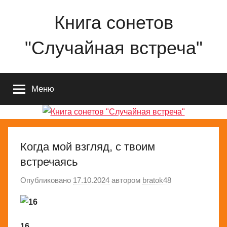
Перейти
Книга сонетов
к
содержимому
"Случайная встреча"
Сонеты
о
Меню
любви
и
жизни
Николая
Ященко
Когда мой взгляд, с твоим
встречаясь
Опубликовано
17.10.2024
автором
bratok48
16