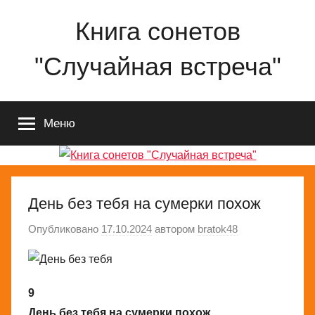
Перейти
Книга сонетов
к
содержимому
"Случайная встреча"
Сонеты
о
Меню
любви
и
жизни
Николая
Ященко
День без тебя на сумерки похож
Опубликовано
17.10.2024
автором
bratok48
9
День без тебя на сумерки похож,